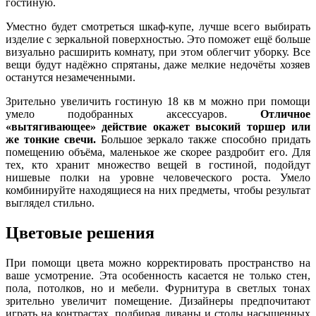
гостиную.
Уместно будет смотреться шкаф-купе, лучше всего выбирать
изделие с зеркальной поверхностью. Это поможет ещё больше
визуально расширить комнату, при этом облегчит уборку. Все
вещи будут надёжно спрятаны, даже мелкие недочёты хозяев
останутся незамеченными.
Зрительно увеличить гостиную 18 кв м можно при помощи
умело подобранных аксессуаров.
Отличное
«вытягивающее» действие окажет высокий торшер или
же тонкие свечи.
Большое зеркало также способно придать
помещению объёма, маленькое же скорее раздробит его. Для
тех, кто хранит множество вещей в гостиной, подойдут
нишевые полки на уровне человеческого роста. Умело
комбинируйте находящиеся на них предметы, чтобы результат
выглядел стильно.
Цветовые решения
При помощи цвета можно корректировать пространство на
ваше усмотрение. Эта особенность касается не только стен,
пола, потолков, но и мебели. Фурнитура в светлых тонах
зрительно увеличит помещение. Дизайнеры предпочитают
играть на контрастах, подбирая диваны и столы насыщенных