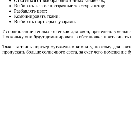
Отказаться от выбора однотонных занавесок;
Выбирать легкие прозрачные текстуры штор;
Разбавлять цвет;
Комбинировать ткани;
Выбирать портьеры с узорами.
Использование теплых оттенков для окон, зрительно уменьш
Поскольку они будут доминировать в обстановке, притягивать в
Тяжелая ткань портьер «утяжелит» комнату, поэтому для зри
пропускать больше солнечного света, за счет чего помещение бу