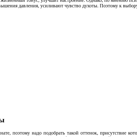
т жизненный тонус, улучшит настроение. Однако, по мнению псих
ышения давления, усиливают чувство духоты. Поэтому к выбору 
ты
нате, поэтому надо подобрать такой оттенок, присутствие ко