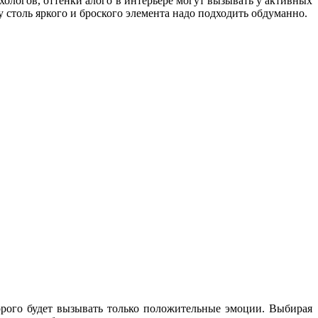
ологов, оттенки алого в интерьере могут вызывать у активных
столь яркого и броского элемента надо подходить обдуманно.
торого будет вызывать только положительные эмоции. Выбирая