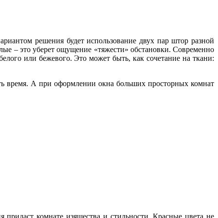
вариантом решения будет использование двух пар штор разной
елые – это уберет ощущение «тяжести» обстановки. Современно
елого или бежевого. Это может быть, как сочетание на ткани:
ть время. А при оформлении окна больших просторных комнат
 придаст комнате изящества и стильности. Красные цвета не