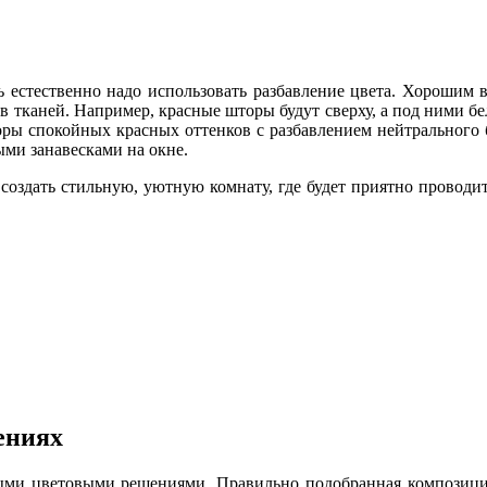
 естественно надо использовать разбавление цвета. Хорошим 
 тканей. Например, красные шторы будут сверху, а под ними б
оры спокойных красных оттенков с разбавлением нейтрального б
ыми занавесками на окне.
создать стильную, уютную комнату, где будет приятно проводи
ениях
ыми цветовыми решениями. Правильно подобранная композиция