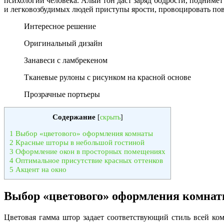
психологии человека. Алый тон даст заряд бодрости, подниме
и легковозбудимых людей приступы ярости, провоцировать пов
Интересное решение
Оригинальный дизайн
Занавеси с ламбрекеном
Тканевые рулоны с рисунком на красной основе
Прозрачные портьеры
Содержание
[
скрыть
]
1
Выбор «цветового» оформления комнаты
2
Красные шторы в небольшой гостиной
3
Оформление окон в просторных помещениях
4
Оптимальное присутствие красных оттенков
5
Акцент на окно
Выбор «цветового» оформления комна
Цветовая гамма штор задает соответствующий стиль всей ком