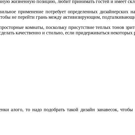
ивную жизненную позицию, любит принимать гостей и имеет скло
авильное применение потребует определенных дизайнерских на
 чтобы не перейти грань между активизирующим, подталкивающи
просторные комнаты, поскольку присутствие теплых тонов зрит
сделать качественно и стильно, если придерживаться некоторых
нки алого, то надо подобрать такой дизайн занавесок, чтобы