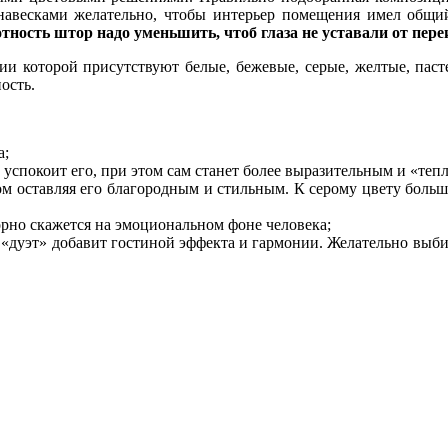
анавесками желательно, чтобы интерьер помещения имел общ
ность штор надо уменьшить, чтоб глаза не уставали от пере
ии которой присутствуют белые, бежевые, серые, желтые, пас
ость.
а;
 успокоит его, при этом сам станет более выразительным и «теп
ом оставляя его благородным и стильным. К серому цвету боль
рно скажется на эмоциональном фоне человека;
«дуэт» добавит гостиной эффекта и гармонии. Желательно выбир