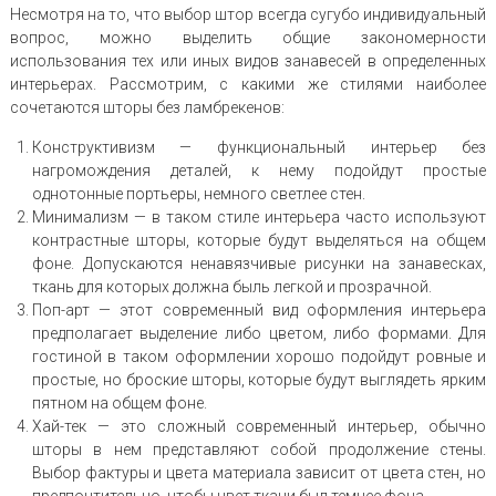
Несмотря на то, что выбор штор всегда сугубо индивидуальный
вопрос, можно выделить общие закономерности
использования тех или иных видов занавесей в определенных
интерьерах. Рассмотрим, с какими же стилями наиболее
сочетаются шторы без ламбрекенов:
Конструктивизм — функциональный интерьер без
нагромождения деталей, к нему подойдут простые
однотонные портьеры, немного светлее стен.
Минимализм — в таком стиле интерьера часто используют
контрастные шторы, которые будут выделяться на общем
фоне. Допускаются ненавязчивые рисунки на занавесках,
ткань для которых должна быль легкой и прозрачной.
Поп-арт — этот современный вид оформления интерьера
предполагает выделение либо цветом, либо формами. Для
гостиной в таком оформлении хорошо подойдут ровные и
простые, но броские шторы, которые будут выглядеть ярким
пятном на общем фоне.
Хай-тек — это сложный современный интерьер, обычно
шторы в нем представляют собой продолжение стены.
Выбор фактуры и цвета материала зависит от цвета стен, но
предпочтительно, чтобы цвет ткани был темнее фона.