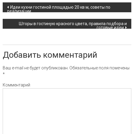
Навигация по записи
Идеи кухни гостиной площадью 20 кв м, советы по
реализации
Шторы в гостиную красного цвета, правила подбора и
готовые идеи
Добавить комментарий
Ваш e-mail не будет опубликован.
Обязательные поля помечены
*
Комментарий