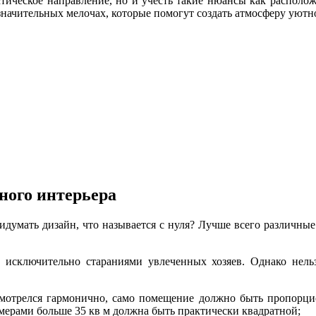
стическое направление, но и учесть такие нюансы как располож
значительных мелочах, которые помогут создать атмосферу уютн
ного интерьера
придумать дизайн, что называется с нуля? Лучше всего различн
исключительно стараниями увлеченных хозяев. Однако нельз
смотрелся гармонично, само помещение должно быть пропорци
змерами больше 35 кв м должна быть практически квадратной;