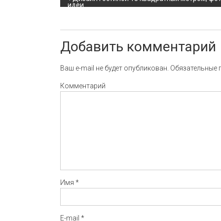
Навигация по записи
идеи
Добавить комментарий
Ваш e-mail не будет опубликован.
Обязательные 
Комментарий
Имя
*
E-mail
*