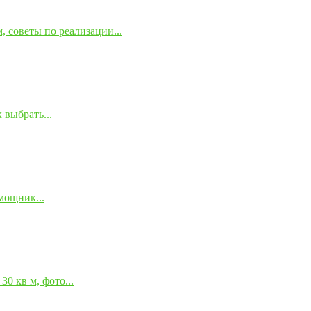
 советы по реализации...
 выбрать...
мощник...
0 кв м, фото...