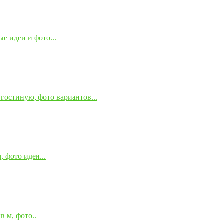
е идеи и фото...
гостиную, фото вариантов...
 фото идеи...
 м, фото...