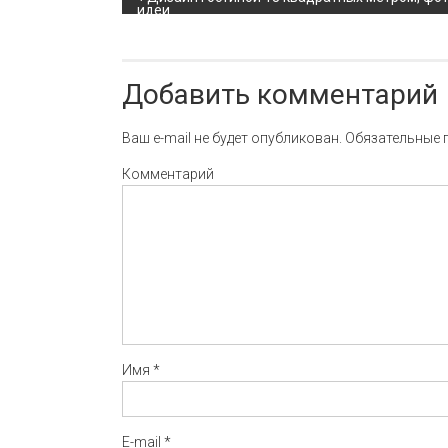
Навигация по записи
идеи
Добавить комментарий
Ваш e-mail не будет опубликован.
Обязательные 
Комментарий
Имя
*
E-mail
*