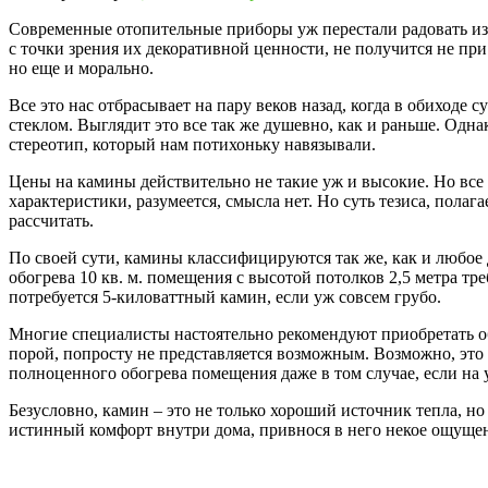
Современные отопительные приборы уж перестали радовать изоб
с точки зрения их декоративной ценности, не получится не при
но еще и морально.
Все это нас отбрасывает на пару веков назад, когда в обиходе
стеклом. Выглядит это все так же душевно, как и раньше. Одна
стереотип, который нам потихоньку навязывали.
Цены на камины действительно не такие уж и высокие. Но все 
характеристики, разумеется, смысла нет. Но суть тезиса, полаг
рассчитать.
По своей сути, камины классифицируются так же, как и любое
обогрева 10 кв. м. помещения с высотой потолков 2,5 метра тре
потребуется 5-киловаттный камин, если уж совсем грубо.
Многие специалисты настоятельно рекомендуют приобретать об
порой, попросту не представляется возможным. Возможно, это п
полноценного обогрева помещения даже в том случае, если на 
Безусловно, камин – это не только хороший источник тепла, но
истинный комфорт внутри дома, привнося в него некое ощущени