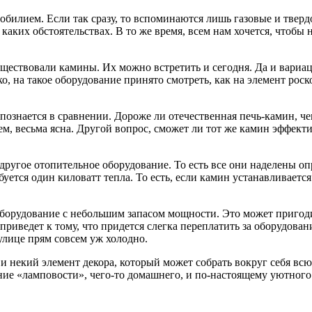
илием. Если так сразу, то вспоминаются лишь газовые и твердот
 каких обстоятельствах. В то же время, всем нам хочется, чтобы
 существовали камины. Их можно встретить и сегодня. Да и вариа
ко, на такое оборудование принято смотреть, как на элемент рос
познается в сравнении. Дороже ли отечественная печь-камин, ч
аем, весьма ясна. Другой вопрос, сможет ли тот же камин эффект
 другое отопительное оборудование. То есть все они наделены 
буется один киловатт тепла. То есть, если камин устанавливаетс
орудование с небольшим запасом мощности. Это может пригодит
риведет к тому, что придется слегка переплатить за оборудован
улице прям совсем уж холодно.
 и некий элемент декора, который может собрать вокруг себя вс
е «ламповости», чего-то домашнего, и по-настоящему уютного. 