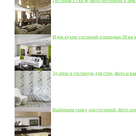
Гостиная 15 кв м, фото интерьера и рек
Идеи кухни гостиной площадью 20 кв м,
3д обои в гостиную для стен, фото и как
Выбираем горку для гостиной, фото по