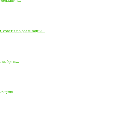
омендации...
 советы по реализации...
 выбрать...
мощник...