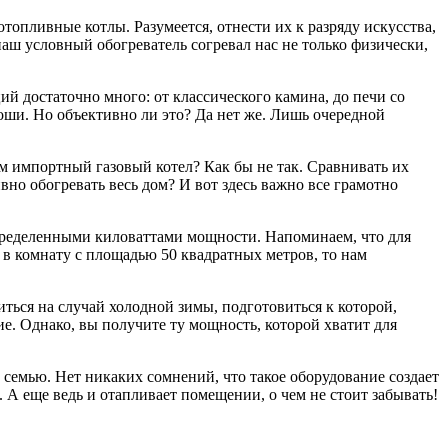
опливные котлы. Разумеется, отнести их к разряду искусства,
 наш условный обогреватель согревал нас не только физически,
ций достаточно много: от классического камина, до печи со
коши. Но объективно ли это? Да нет же. Лишь очередной
ем импортный газовый котел? Как бы не так. Сравнивать их
ивно обогревать весь дом? И вот здесь важно все грамотно
определенными киловаттами мощности. Напоминаем, что для
я в комнату с площадью 50 квадратных метров, то нам
ься на случай холодной зимы, подготовиться к которой,
ие. Однако, вы получите ту мощность, которой хватит для
ю семью. Нет никаких сомнений, что такое оборудование создает
А еще ведь и отапливает помещении, о чем не стоит забывать!