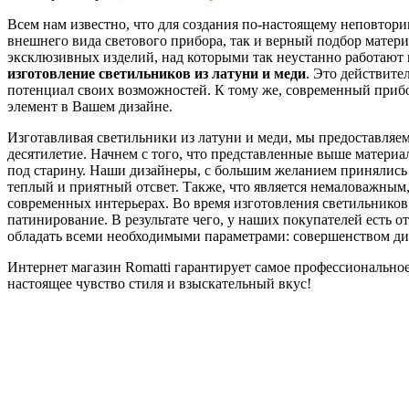
Всем нам известно, что для создания по-настоящему неповтор
внешнего вида светового прибора, так и верный подбор матер
эксклюзивных изделий, над которыми так неустанно работают м
изготовление светильников из латуни и меди
. Это действите
потенциал своих возможностей. К тому же, современный прибо
элемент в Вашем дизайне.
Изготавливая светильники из латуни и меди, мы предоставляе
десятилетие. Начнем с того, что представленные выше материа
под старину. Наши дизайнеры, с большим желанием принялись з
теплый и приятный отсвет. Также, что является немаловажным,
современных интерьерах. Во время изготовления светильников 
патинирование. В результате чего, у наших покупателей есть о
обладать всеми необходимыми параметрами: совершенством ди
Интернет магазин Romatti гарантирует самое профессионально
настоящее чувство стиля и взыскательный вкус!