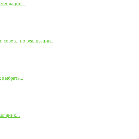
омендации...
 советы по реализации...
 выбрать...
мощник...