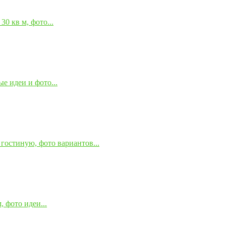
0 кв м, фото...
е идеи и фото...
гостиную, фото вариантов...
 фото идеи...