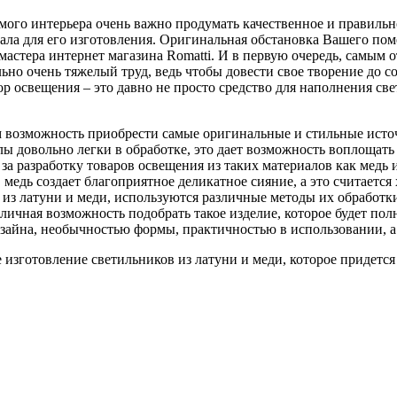
имого интерьера очень важно продумать качественное и правиль
иала для его изготовления. Оригинальная обстановка Вашего по
астера интернет магазина Romatti. И в первую очередь, самым 
льно очень тяжелый труд, ведь чтобы довести свое творение до с
р освещения – это давно не просто средство для наполнения с
м возможность приобрести самые оригинальные и стильные исто
лы довольно легки в обработке, это дает возможность воплощат
а разработку товаров освещения из таких материалов как медь 
 медь создает благоприятное деликатное сияние, а это считаетс
из латуни и меди, используются различные методы их обработки
тличная возможность подобрать такое изделие, которое будет по
зайна, необычностью формы, практичностью в использовании, а
е изготовление светильников из латуни и меди, которое придет