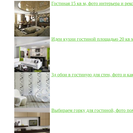
Гостиная 15 кв м, фото интерьера и рек
Идеи кухни гостиной площадью 20 кв м,
3д обои в гостиную для стен, фото и как
Выбираем горку для гостиной, фото по