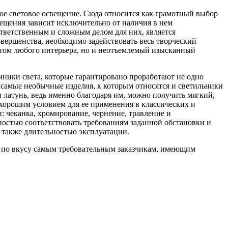
ное световое освещение. Сюда относится как грамотный выбор
мещения зависит исключительно от наличия в нем
ответственным и сложным делом для них, является
овершенства, необходимо задействовать весь творческий
ветом любого интерьера, но и неотъемлемый изысканный
чники света, которые гарантировано проработают не одно
ь самые необычные изделия, к которым относятся и светильники
и латунь, ведь именно благодаря им, можно получить мягкий,
я хорошим условием для ее применения в классических и
: чеканка, хромирование, чернение, травление и
лностью соответствовать требованиям заданной обстановки и
 также длительностью эксплуатации.
ся по вкусу самым требовательным заказчикам, имеющим