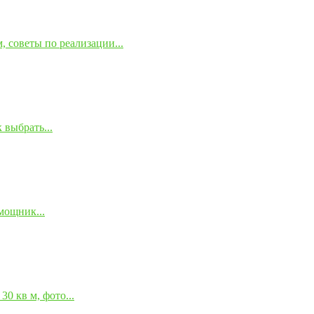
 советы по реализации...
 выбрать...
мощник...
0 кв м, фото...