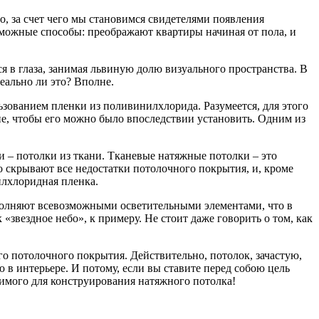
но, за счет чего мы становимся свидетелями появления
зможные способы: преображают квартиры начиная от пола, и
я в глаза, занимая львиную долю визуального пространства. В
еально ли это? Вполне.
зованием пленки из поливинилхлорида. Разумеется, для этого
ие, чтобы его можно было впоследствии установить. Одним из
и – потолки из ткани. Тканевые натяжные потолки – это
 скрывают все недостатки потолочного покрытия, и, кроме
нилхлоридная пленка.
ополняют всевозможными осветительными элементами, что в
звездное небо», к примеру. Не стоит даже говорить о том, как
о потолочного покрытия. Действительно, потолок, зачастую,
 в интерьере. И потому, если вы ставите перед собою цель
одимого для конструирования натяжного потолка!