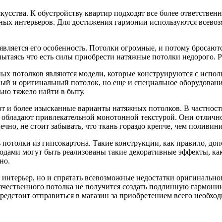
скусства. К обустройству квартир подходят все более ответствен
тных интерьеров. Для достижения гармонии используются всево
является его особенность. Потолки огромные, и потому бросаютс
пытаясь что есть силы приобрести натяжные потолки недорого. Р
ых потолков являются модели, которые конструируются с исполь
нный и оригинальный потолок, но еще и специальное оборудован
ьно тяжело найти в быту.
уют и более изысканные варианты натяжных потолков. В частност
 обладают привлекательной монотонной текстурой. Они отлично
нечно, не стоит забывать, что ткань гораздо крепче, чем поливи
 потолки из гипсокартона. Такие конструкции, как правило, д
ами могут быть реализованы такие декоративные эффекты, как «
но.
интерьер, но и спрятать всевозможные недостатки оригинальног
качественного потолка не получится создать подлинную гармонию
 предстоит отправиться в магазин за приобретением всего необх