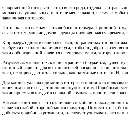
Современный интерьер – это, своего рода, отдельная отрасль и
множества уникальных, и, что не менее важно, весьма самобы
заканчивая потолком.
Потолок – это важная часть любого интерьера. Причиной тому 
связи с этим, многие домовладельцы проводят массу времени, 
К примеру, одним из наиболее распространенных типов натяжн
требуется не только наличия вкуса, чтобы подобрать качестве
таких оборудований является и тепловая пушка, которую довол
Разумеется, что для тех, кто не ограничен бюджетом, существ
истинный вариант для всех ценителей роскоши. Такие потолки
того, не «проседают» так сильно, как натяжные потолки. И, ко
Для концептуальных дизайнов интерьера принято использовать
конечном итоге создает полноценную картину. Подобными метод
такие приемы выглядят в спальной комнате – просто великолеп
Натяжные потолки – это отличный способ не только дополнить 
является слабой стороной многих квартир. Помимо этого, без 
добиться подобного результата, то следует учитывать, что вам