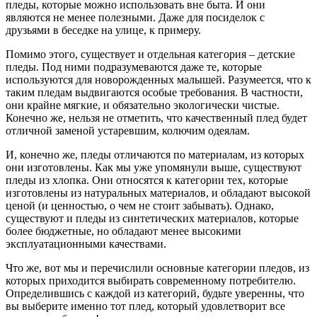
пледы, которые можно использовать вне быта. И они
являются не менее полезными. Даже для посиделок с
друзьями в беседке на улице, к примеру.
Помимо этого, существует и отдельная категория – детские
пледы. Под ними подразумеваются даже те, которые
используются для новорожденных малышей. Разумеется, что к
таким пледам выдвигаются особые требования. В частности,
они крайне мягкие, и обязательно экологически чистые.
Конечно же, нельзя не отметить, что качественный плед будет
отличной заменой устаревшим, колючим одеялам.
И, конечно же, пледы отличаются по материалам, из которых
они изготовлены. Как мы уже упомянули выше, существуют
пледы из хлопка. Они относятся к категории тех, которые
изготовлены из натуральных материалов, и обладают высокой
ценой (и ценностью, о чем не стоит забывать). Однако,
существуют и пледы из синтетических материалов, которые
более бюджетные, но обладают менее высокими
эксплуатационными качествами.
Что же, вот мы и перечислили основные категории пледов, из
которых приходится выбирать современному потребителю.
Определившись с каждой из категорий, будьте уверенны, что
вы выберите именно тот плед, который удовлетворит все