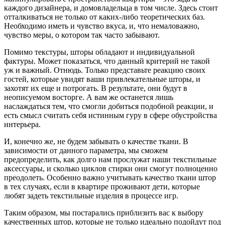
каждого дизайнера, и домовладельца в том числе. Здесь стоит
отталкиваться не только от каких-либо теоретических баз.
Необходимо иметь и чувство вкуса, и, что немаловажно,
чувство меры, о котором так часто забывают.
Помимо текстуры, шторы обладают и индивидуальной
фактуры. Может показаться, что данный критерий не такой
уж и важный. Отнюдь. Только представьте реакцию своих
гостей, которые увидят ваши привлекательные шторы, и
захотят их еще и потрогать. В результате, они будут в
неописуемом восторге. А вам же останется лишь
наслаждаться тем, что смогли добиться подобной реакции, и
есть смысл считать себя истинным гуру в сфере обустройства
интерьера.
И, конечно же, не будем забывать о качестве ткани. В
зависимости от данного параметра, мы сможем
предопределить, как долго нам прослужат наши текстильные
аксессуары, и сколько циклов стирки они смогут полноценно
преодолеть. Особенно важно учитывать качество ткани штор
в тех случаях, если в квартире проживают дети, которые
любят задеть текстильные изделия в процессе игр.
Таким образом, мы постарались приблизить вас к выбору
качественных штор, которые не только идеально подойдут под