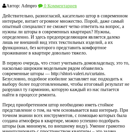
Автор: Admpro
0 Комментариев
Действительно, разногласий, касательно штор в современном
интерьере, витает огромное множество. Порой, даже самый
опытный специалист не сможет четко ответить на вопрос, а
нужны ли шторы в современных квартирах? Нужны,
определенно. И здесь предопределяющим является далеко
лишь не внешний вид этих текстильных изделий, а их
функционал, без которого представить комфортное
проживание в квартире довольно тяжело.
В первую очередь, что стоит учитывать домовладельцу, это то,
насколько широким модельным рядом обзавелись
современные шторы — http://shtori-valeri.ru/curtains.
Безусловно, подобное изобилие заставляет нас подходить к
выбору более подготовленными, чтобы итоговый результат не
разрушил ту гармонию, которую каждый из нас пытается
найти в процессе ремонта.
Перед приобретением штор необходимо иметь стойкое
представление о том, на чем основывается ваш интерьер. При
точном знании всех инструментов, с помощью которых была
создана атмосфера в квартире, можно успешно подобрать
шторы (как минимум, по внешнему виду). Умение грамотно
манипулировать с пространством квартиры – это задача