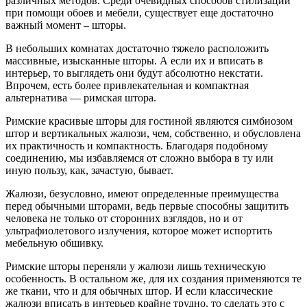
различных методов. Среди очевидных способов стилизации
при помощи обоев и мебели, существует еще достаточно
важный момент – шторы.
В небольших комнатах достаточно тяжело расположить
массивные, изысканные шторы. А если их и вписать в
интерьер, то выглядеть они будут абсолютно некстати.
Впрочем, есть более привлекательная и компактная
альтернатива — римская штора.
Римские красивые шторы для гостиной являются симбиозом
штор и вертикальных жалюзи, чем, собственно, и обусловлена
их практичность и компактность. Благодаря подобному
соединению, мы избавляемся от сложно выбора в ту или
иную пользу, как, зачастую, бывает.
Жалюзи, безусловно, имеют определенные преимущества
перед обычными шторами, ведь первые способны защитить
человека не только от сторонних взглядов, но и от
ультрафиолетового излучения, которое может испортить
мебельную обшивку.
Римские шторы переняли у жалюзи лишь техническую
особенность. В остальном же, для их создания применяются те
же ткани, что и для обычных штор. И если классические
жалюзи вписать в интерьер крайне трудно, то сделать это с