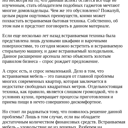
Но несмотря на то, что данный аспект остается все еще не
изученным, стать обладателем подобных гаджетов мечтают
многие домовладельцы. Чем же это обусловлено? Пожалуй,
целым рядом ощутимых преимуществ, коими может
похвастать встраиваемая бытовая техника. Собственно, об
этом нам и предстоит поговорить в данном материале.
Если еще несколько лет назад встраиваемая техника была
представлена лишь духовыми шкафами и варочными
поверхностями, то сегодня можно встретить и встраиваемую
стиральную машину, и даже встраиваемый холодильник.
Данное расширение арсенала легко объяснить золотым
правилом бизнеса – спрос рождает предложение.
А спрос есть, и спрос немаленький. Дело в том, что
встраиваемая мебель – это панацея от главной проблемы
многих современных квартир, которая заключается в
недостатке свободных квадратных метров. Отдельностоящая
техника, как правило, является слишком громоздкой, что в
условиях кухни, превращает процессы приготовления и
приема пищи в нечто совершенно дискомфортное.
Но стоит ли радоваться тому, что появилось решение данной
проблемы? Лишь в том случае, если вы обладаете
достаточным количеством финансовых средств. Встраиваемая
мебель – удовольствие не из дешевых. Разберем на