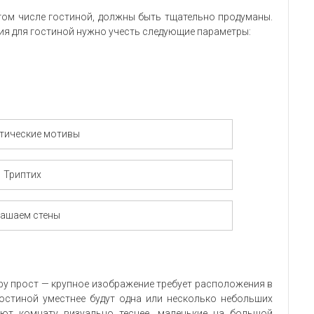
том числе гостиной, должны быть тщательно продуманы.
ия для гостиной нужно учесть следующие параметры:
тические мотивы
Триптих
рашаем стены
ру прост — крупное изображение требует расположения в
гостиной уместнее будут одна или несколько небольших
ют комнату визуально теснее, маленькие на большой