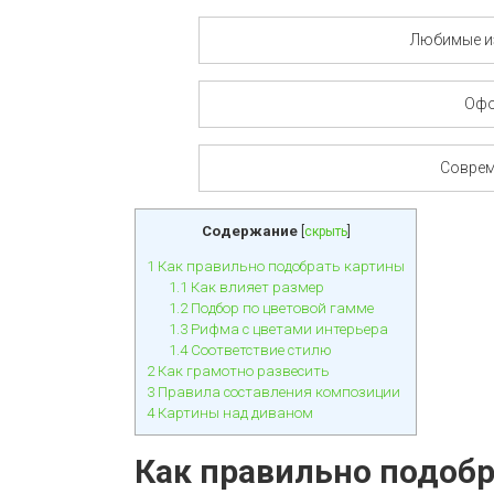
Любимые и
Офо
Соврем
Содержание
[
скрыть
]
1
Как правильно подобрать картины
1.1
Как влияет размер
1.2
Подбор по цветовой гамме
1.3
Рифма с цветами интерьера
1.4
Соответствие стилю
2
Как грамотно развесить
3
Правила составления композиции
4
Картины над диваном
Как правильно подоб