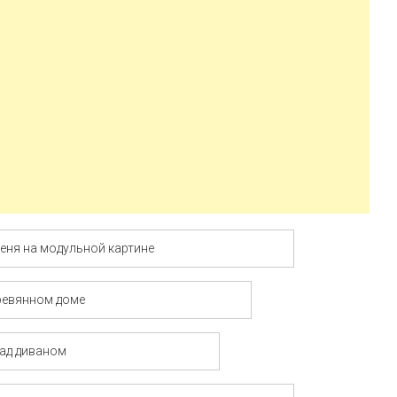
еня на модульной картине
ревянном доме
ад диваном