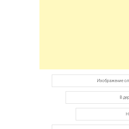
Изображение ол
В де
Н