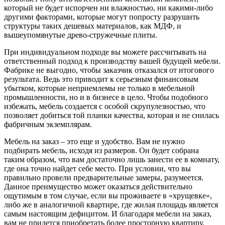
который не будет испорчен ни влажностью, ни какими-либо
другими факторами, которые могут попросту разрушить
структуры таких дешевых материалов, как МДФ, и
вышеупомянутые древо-стружечные плиты.
При индивидуальном подходе вы можете рассчитывать на
ответственный подход к производству вашей будущей мебели.
Фабрике не выгодно, чтобы заказчик отказался от итогового
результата. Ведь это приводит к серьезным финансовым
убытком, которые неприемлемы не только в мебельной
промышленности, но и в бизнесе в цело. Чтобы подобного
избежать, мебель создается с особой скрупулезностью, что
позволяет добиться той планки качества, которая и не снилась
фабричным экземплярам.
Мебель на заказ – это еще и удобство. Вам не нужно
подбирать мебель, исходя из размеров. Он будет собрана
таким образом, что вам достаточно лишь занести ее в комнату,
где она точно найдет себе место. При условии, что вы
правильно провели предварительные замеры, разумеется.
Данное преимущество может оказаться действительно
ощутимым в том случае, если вы проживаете в «хрущевке»,
либо же в аналогичной квартире, где жилая площадь является
самым настоящим дефицитом. И благодаря мебели на заказ,
вам не придется приобретать более просторную квартиру.