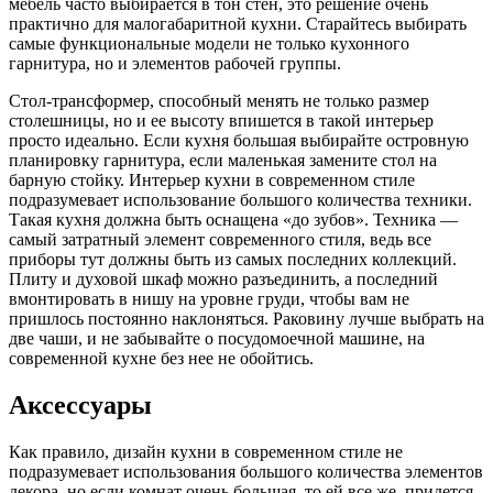
мебель часто выбирается в тон стен, это решение очень
практично для малогабаритной кухни. Старайтесь выбирать
самые функциональные модели не только кухонного
гарнитура, но и элементов рабочей группы.
Стол-трансформер, способный менять не только размер
столешницы, но и ее высоту впишется в такой интерьер
просто идеально. Если кухня большая выбирайте островную
планировку гарнитура, если маленькая замените стол на
барную стойку. Интерьер кухни в современном стиле
подразумевает использование большого количества техники.
Такая кухня должна быть оснащена «до зубов». Техника —
самый затратный элемент современного стиля, ведь все
приборы тут должны быть из самых последних коллекций.
Плиту и духовой шкаф можно разъединить, а последний
вмонтировать в нишу на уровне груди, чтобы вам не
пришлось постоянно наклоняться. Раковину лучше выбрать на
две чаши, и не забывайте о посудомоечной машине, на
современной кухне без нее не обойтись.
Аксессуары
Как правило, дизайн кухни в современном стиле не
подразумевает использования большого количества элементов
декора, но если комнат очень большая, то ей все же, придется