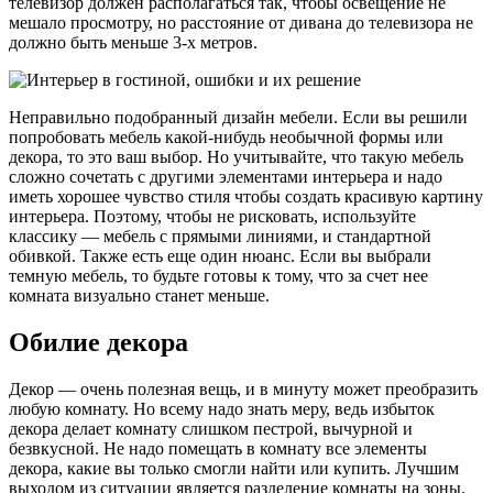
телевизор должен располагаться так, чтобы освещение не
мешало просмотру, но расстояние от дивана до телевизора не
должно быть меньше 3-х метров.
Неправильно подобранный дизайн мебели. Если вы решили
попробовать мебель какой-нибудь необычной формы или
декора, то это ваш выбор. Но учитывайте, что такую мебель
сложно сочетать с другими элементами интерьера и надо
иметь хорошее чувство стиля чтобы создать красивую картину
интерьера. Поэтому, чтобы не рисковать, используйте
классику — мебель с прямыми линиями, и стандартной
обивкой. Также есть еще один нюанс. Если вы выбрали
темную мебель, то будьте готовы к тому, что за счет нее
комната визуально станет меньше.
Обилие декора
Декор — очень полезная вещь, и в минуту может преобразить
любую комнату. Но всему надо знать меру, ведь избыток
декора делает комнату слишком пестрой, вычурной и
безвкусной. Не надо помещать в комнату все элементы
декора, какие вы только смогли найти или купить. Лучшим
выходом из ситуации является разделение комнаты на зоны.