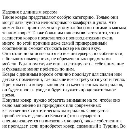
Изделия с длинным ворсом
Такие ковры представляют особую категорию. Только они
могут дать чувство неповторимого комфорта и уюта. Что
может быть приятнее, чем «утонуть» босыми ногами в мягком
теплом ковре? Также большим плюсом является и то, что и
расцветок ковров представлено производителями очень
много, по этой причине даже самый привередливый
собственник сможет отыскать ковер на свой вкус.
Они отлично вписываются во все интерьеры, в особенности,
в больших помещениях, не обремененных предметами
мебели. В данном случае они акцентируют на себе внимание
и буквально манят пройтись по ним.
Ковры с длинным ворсом отлично подойдут для спален или
детских помещений, где больше всего требуются уют и тепло.
При этом если ковер выполнен из качественных материалов,
он будет прост в уходе и будет служить продолжительное
время.
Покупая ковер, нужно обратить внимание на то, чтобы оно
было выполнено из природных или современных
качественных синтетических материалов. Советуется
приобретать изделия из Бельгии (это государство
специализируется на вискозных коврах), также собственник
не прогадает, если приобретет ковер, сделанный в Турции. Во