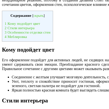
неординарное решение, поэтому в создании дизайна стоит б
сочетания цветов, оформления стен, психологическое влияние к
Содержание
[
скрыть
]
1
Кому подойдет цвет
2
Стили интерьера
3
Особенности отделки стен
4
Меблировка
Кому подойдет цвет
Его оформление подойдет для активных людей, не сидящих на 
умеют сдерживать свои эмоции. Преобладание красного сдела
Правильное сочетание с другими цветами может оказывать разн
Соединение с желтым улучшает мозговую деятельность, с
Уют, теплоту и спокойствие приносит гостиная, оформл
зеленого, светлая палитра не подойдет для гостиной.
Яркая полностью красная комната будет выглядеть слишк
Стили интерьера