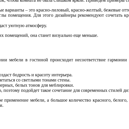
нок, чтобы комната не была слишком яркой. Приведем примеры со
ые варианты – это красно-лиловый, красно-желтый, бежевые отт
глы помещения. Для этого дизайнеры рекомендуют сочетать кр
идаст уютную атмосферу.
х помещений, она станет визуально еще меньше.
нии мебели в гостиной происходит несоответствие гармонии 
здаст бодрость и красоту интерьера.
четаться со светлыми тонами стены.
черных, белых тонов для меблировки.
, поэтому подойдет такое сочетание для современных стилей ди
 применение мебели, а большое количество красного, белого, 
и.