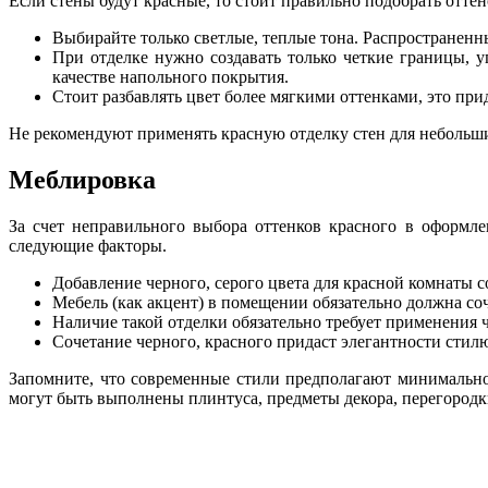
Если стены будут красные, то стоит правильно подобрать отте
Выбирайте только светлые, теплые тона. Распространенн
При отделке нужно создавать только четкие границы, у
качестве напольного покрытия.
Стоит разбавлять цвет более мягкими оттенками, это пр
Не рекомендуют применять красную отделку стен для небольши
Меблировка
За счет неправильного выбора оттенков красного в оформле
следующие факторы.
Добавление черного, серого цвета для красной комнаты со
Мебель (как акцент) в помещении обязательно должна со
Наличие такой отделки обязательно требует применения 
Сочетание черного, красного придаст элегантности стилю
Запомните, что современные стили предполагают минимальное
могут быть выполнены плинтуса, предметы декора, перегородк