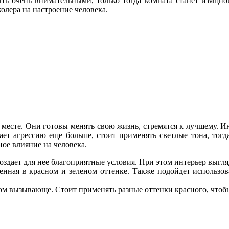
ыть очень внимательными, только тогда комната станет изящно
олера на настроение человека.
месте. Они готовы менять свою жизнь, стремятся к лучшему. Ин
ет агрессию еще больше, стоит применять светлые тона, тогда
ое влияние на человека.
оздает для нее благоприятные условия. При этом интерьер выгл
енная в красном и зеленом оттенке. Также подойдет использо
ом вызывающе. Стоит применять разные оттенки красного, чтобы