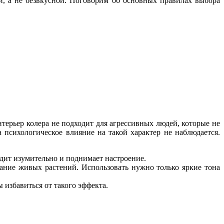
й, а не безвкусной. Поговорим об основных правилах выбора
терьер колера не подходит для агрессивных людей, которые не
 психологическое влияние на такой характер не наблюдается.
ядит изумительно и поднимает настроение.
вание живых растений. Использовать нужно только яркие тона
 избавиться от такого эффекта.