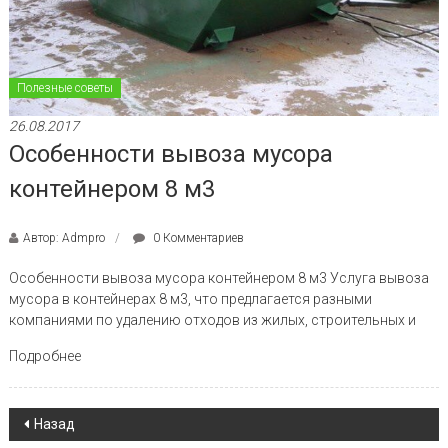
Полезные советы
26.08.2017
Особенности вывоза мусора
контейнером 8 м3
Автор: Admpro
0 Комментариев
Особенности вывоза мусора контейнером 8 м3 Услуга вывоза
мусора в контейнерах 8 м3, что предлагается разными
компаниями по удалению отходов из жилых, строительных и
Подробнее
Навигация по записям
Назад