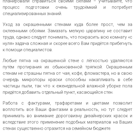
планировали справиться своими силами – учитывайте, что
процесс подготовки очень трудоёмкий и потребует
специализированных знаний.
Уход за окрашенными стенами куда более прост, чем за
оклеенными обоями. Замазать мелкую царапину не составит
труда, однако следует понимать, что покрасить всю комнату «с
нуля» задача сложная и скорее всего Вам придётся прибегнуть
к помощи специалистов.
Любые пятна на окрашенной стене с лёгкостью удаляются
путём протирания их обыкновенной тряпкой. Окрашенным
стенам не страшны пятна от чая, кофе, фломастера, но в свою
очередь микропоры краски способны накапливать в себе
частицы пыли, так что к еженедельной влажной уборке пола
придётся добавить отдельный пункт, касающийся стен.
Работа с фактурами, трафаретами и цветами позволит
воплотить все Ваши фантазии в реальность, но тут следует
принимать во внимание дороговизну дизайнерских красок и
вследствие этого применение подобных материалов на Ваших
стенах существенно отразится на семейном бюджете.