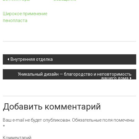
Широкое применение
пенопласта
Навигация по записи
Внутренняя отделка
Уникальный дизайн — благородство и неповторимость
вашего дома
Добавить комментарий
Ваш e-mail не будет опубликован.
Обязательные поля помечены
*
Комментарий