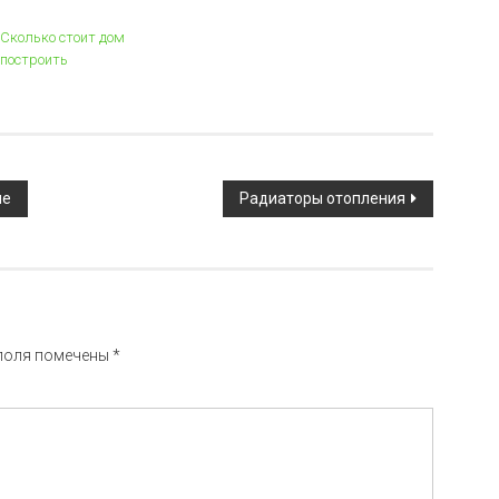
Сколько стоит дом
построить
ие
Радиаторы отопления
поля помечены
*