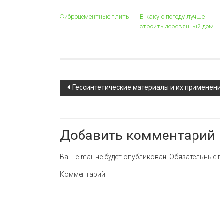
Фиброцементные плиты
В какую погоду лучше
строить деревянный дом
Навигация по записи
Геосинтетические материалы и их применен
Добавить комментарий
Ваш e-mail не будет опубликован.
Обязательные 
Комментарий