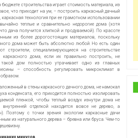
 бюджете строительства играет стоимость материала, из
вое, что приходит на ум, – построить каркасный дачный
ж, каркасная технология при ее грамотном использовании
звычайно теплые и сравнительно недорогие дома (хотя
что дача получится хлипкой и продуваемой). По красоте
енным из более дорогостоящих материалов, поскольку
ачного дома может быть абсолютно любой. Но есть один
т строители, специализирующиеся на строительстве
 каркасного дома, если их правильно построить, не
 такой дом полностью утрачивает одно из главных
евесины – способность регулировать микроклимат в
 образом.
заложенный в стены каркасного дачного дома, не намокал
уха конденсата, его приходится полностью изолировать
аемой пленкой, чтобы теплый воздух изнутри дома не
 внутренней отделкой находится вовсе не дерево, а
н). Поэтому с точки зрения экологии каркасные дачи
ным из натурального дерева – бревна или бруса. Чем-то
дешевизну.
 никаких минусов