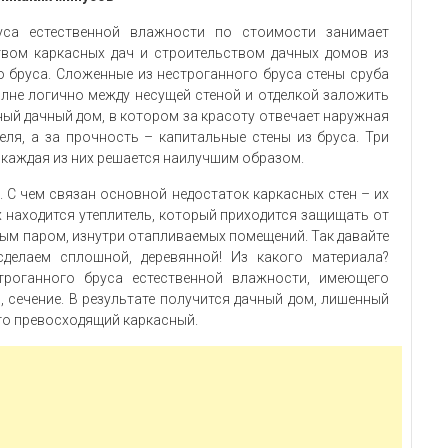
уса естественной влажности по стоимости занимает
вом каркасных дач и строительством дачных домов из
 бруса. Сложенные из нестроганного бруса стены сруба
олне логично между несущей стеной и отделкой заложить
ный дачный дом, в котором за красоту отвечает наружная
теля, а за прочность – капитальные стены из бруса. Три
 каждая из них решается наилучшим образом.
 С чем связан основной недостаток каркасных стен – их
х находится утеплитель, который приходится защищать от
ым паром, изнутри отапливаемых помещений. Так давайте
сделаем сплошной, деревянной! Из какого материала?
троганного бруса естественной влажности, имеющего
 сечение. В результате получится дачный дом, лишенный
ого превосходящий каркасный.