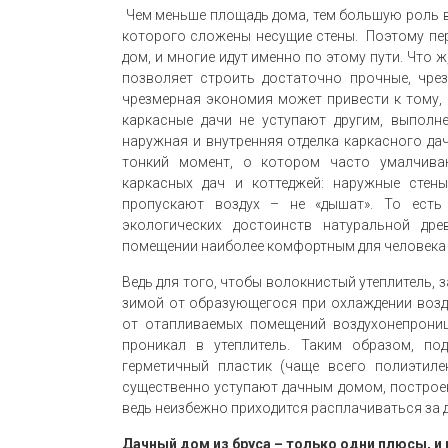
Чем меньше площадь дома, тем большую роль в
которого сложены несущие стены. Поэтому пер
дом, и многие идут именно по этому пути. Что 
позволяет строить достаточно прочные, чре
чрезмерная экономия может привести к тому, 
каркасные дачи не уступают другим, выполн
наружная и внутренняя отделка каркасного д
тонкий момент, о котором часто умалчиваю
каркасных дач и коттеджей: наружные стены
пропускают воздух – не «дышат». То есть
экологических достоинств натуральной др
помещении наиболее комфортным для человека
Ведь для того, чтобы волокнистый утеплитель, 
зимой от образующегося при охлаждении возд
от отапливаемых помещений воздухонепрониц
проникал в утеплитель. Таким образом, под
герметичный пластик (чаще всего полиэтиле
существенно уступают дачным домом, построен
ведь неизбежно приходится расплачиваться за 
Дачный дом из бруса – только одни плюсы, и