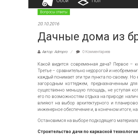
Обои
Пол
Вопросы ответы
20.10.2016
Дачные дома из б
Автор: Admpro
0 Комментариев
Какой видится современная дача? Первое – к
Третье – сравнительно недорогой и необремените
каждый понимает эти три пункта по-своему. Но 
загородным коттеджем, предназначенным для
существенно меньшую площадь, не уступая кот
его по возможностям отдыха на природе: налич
влияют на выбор архитектурного и планирово
инженерное обеспечение и, в конечном итоге, н
Остановимся на выборе подходящего материала 
Строительство дачи по каркасной технологии