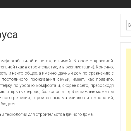
руса
омфортабельной и летом, и зимой. Второе – красивой.
льной (как в строительстве, и в эксплуатации). Конечно,
есть и нечто общее, а именно: дачный дом по сравнению с
 постоянного проживания семьи, имеет, как правило,
теджу по уровню комфорта и, скорее всего, превосходя
ию открытых террас, балконов и т.д. Эти важные моменты
чного решения, строительных материалов и технологий,
а бюджет.
и технологии для строительства дачного дома.