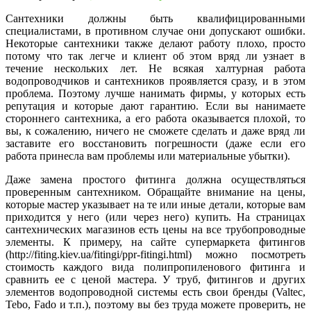
Сантехники должны быть квалифицированными
специалистами, в противном случае они допускают ошибки.
Некоторые сантехники также делают работу плохо, просто
потому что так легче и клиент об этом вряд ли узнает в
течение нескольких лет. Не всякая халтурная работа
водопроводчиков и сантехников проявляется сразу, и в этом
проблема. Поэтому лучше нанимать фирмы, у которых есть
репутация и которые дают гарантию. Если вы нанимаете
стороннего сантехника, а его работа оказывается плохой, то
вы, к сожалению, ничего не сможете сделать и даже вряд ли
заставите его восстановить погрешности (даже если его
работа принесла вам проблемы или материальные убытки).
Даже замена простого фитинга должна осуществляться
проверенным сантехником. Обращайте внимание на цены,
которые мастер указывает на те или иные детали, которые вам
приходится у него (или через него) купить. На страницах
сантехнических магазинов есть цены на все трубопроводные
элементы. К примеру, на сайте супермаркета фитингов
(http://fiting.kiev.ua/fitingi/ppr-fitingi.html) можно посмотреть
стоимость каждого вида полипропиленового фитинга и
сравнить ее с ценой мастера. У труб, фитингов и других
элементов водопроводной системы есть свои бренды (Valtec,
Tebo, Fado и т.п.), поэтому вы без труда можете проверить, не