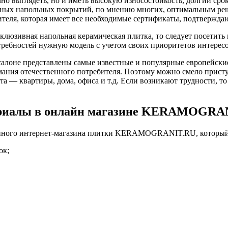
чно выглядеть, но и иметь высокую износостойкость, долгий ср
нных напольных покрытий, по мнению многих, оптимальным реш
ителя, которая имеет все необходимые сертификаты, подтвержда
ксклюзивная напольная керамическая плитка, то следует посе
требностей нужную модель с учетом своих приоритетов интересо
лоне представлены самые известные и популярные европейские 
мания отечественного потребителя. Поэтому можно смело прист
а — квартиры, дома, офиса и т.д. Если возникают трудности, то
териалы в онлайн магазине KERAMOGRA
анного интернет-магазина плитки KERAMOGRANIT.RU, который
ок;