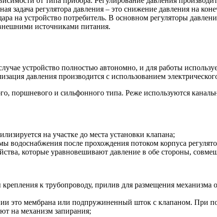
ависимости от типа прибора. Регулирование давления производ
ная задача регулятора давления – это снижение давления на коне
ара на устройство потребитель. В основном регуляторы давления
с внешними источниками питания.
 случае устройство полностью автономно, и для работы использ
лизация давления производится с использованием электрическог
го, поршневого и сильфонного типа. Реже используются канальн
билизируется на участке до места установки клапана;
темы водоснабжения после прохождения потоком корпуса регулято
йства, которые уравновешивают давление в обе стороны, совмеща
 крепления к трубопроводу, прилив для размещения механизма 
ии это мембрана или подпружиненный шток с клапаном. При пов
уют на механизм запирания;