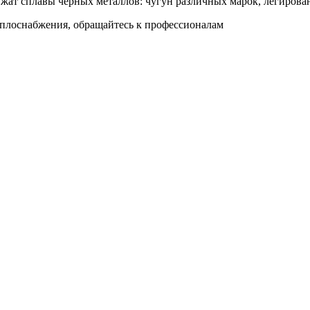
жат сплавы черных металлов: чугун различных марок, легированн
еплоснабжения, обращайтесь к профессионалам