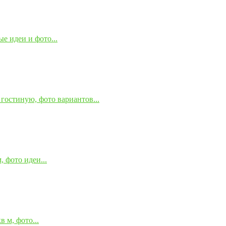
е идеи и фото...
гостиную, фото вариантов...
 фото идеи...
 м, фото...