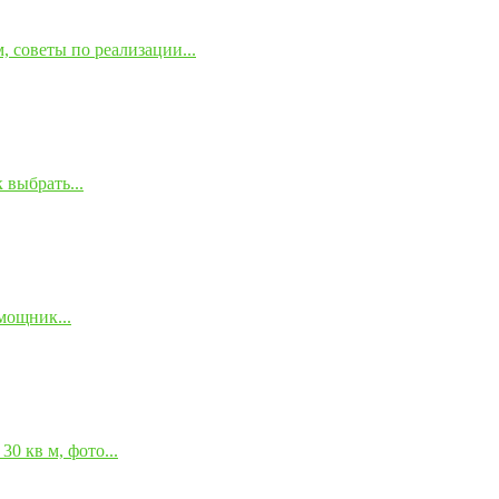
 советы по реализации...
 выбрать...
мощник...
0 кв м, фото...