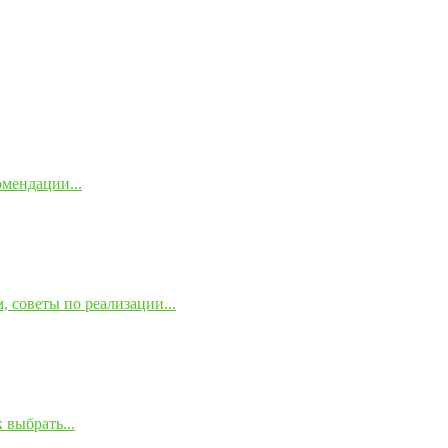
омендации...
 советы по реализации...
 выбрать...