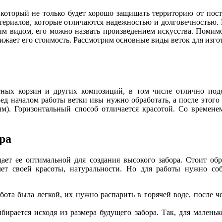
 который не только будет хорошо защищать территорию от пос
териалов, которые отличаются надежностью и долговечностью. Н
им видом, его можно назвать произведением искусства. Помимо
ижает его стоимость. Рассмотрим основные виды веток для изгот
тных корзин и других композиций, в том числе отлично подо
ред началом работы ветки ивы нужно обработать, а после этого
м). Горизонтальный способ отличается красотой. Со временем
ра
дает ее оптимальной для создания высокого забора. Стоит обр
чет своей красоты, натуральности. Но для работы нужно со
бота была легкой, их нужно распарить в горячей воде, после ч
ирается исходя из размера будущего забора. Так, для маленьк