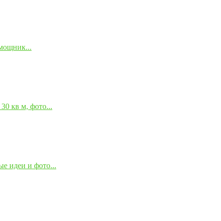
мощник...
0 кв м, фото...
е идеи и фото...