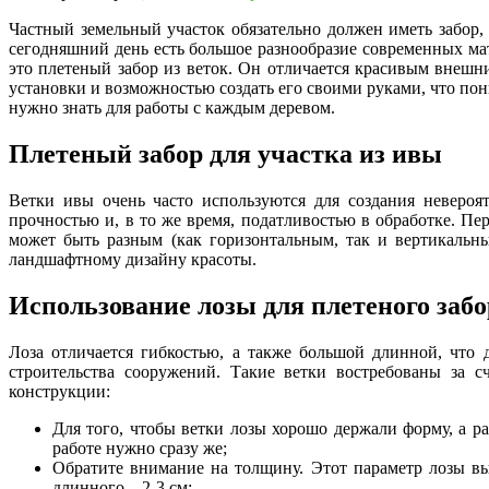
Частный земельный участок обязательно должен иметь забор,
сегодняшний день есть большое разнообразие современных ма
это плетеный забор из веток. Он отличается красивым внешн
установки и возможностью создать его своими руками, что пон
нужно знать для работы с каждым деревом.
Плетеный забор для участка из ивы
Ветки ивы очень часто используются для создания невероя
прочностью и, в то же время, податливостью в обработке. Пе
может быть разным (как горизонтальным, так и вертикальны
ландшафтному дизайну красоты.
Использование лозы для плетеного забо
Лоза отличается гибкостью, а также большой длинной, что 
строительства сооружений. Такие ветки востребованы за с
конструкции:
Для того, чтобы ветки лозы хорошо держали форму, а ра
работе нужно сразу же;
Обратите внимание на толщину. Этот параметр лозы выб
длинного – 2-3 см;