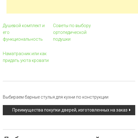
Душевой комплект и
Советы по выбору
его
ортопедической
функциональность
подушки
Наматрасник или как
придать уюта кровати
Навигация по записи
Выбираем барные стулья для кухни по конструкции
Преимущества покупки дверей, изготовленных на заказ