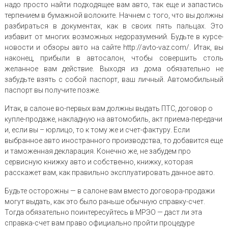
надо просто найти подходящее вам авто, так еще и запастись
терпением в бумажной волоките. Начнем с того, что вы должны
разбираться в документах, как в своих пять пальцах. Это
избавит от многих возможных недоразумений. Будьте в курсе-
новости и обзоры авто на сайте http://avto-vaz.com/. Итак, вы
наконец, прибыли в автосалон, чтобы совершить столь
желанное вам действие. Выходя из дома обязательно не
забудьте взять с собой паспорт, ваш личный. Автомобильный
паспорт вы получите позже.
Итак, в салоне во-первых вам должны выдать ПТС, договор о
купле-продаже, накладную на автомобиль, акт приема-передачи
и, если вы – юрлицо, то к тому же и счет-фактуру. Если
выбранное авто иностранного производства, то добавится еще
и таможенная декларация. Конечно же, не забудем про
сервисную книжку авто и собственно, книжку, которая
расскажет вам, как правильно эксплуатировать данное авто.
Будьте осторожны — в салоне вам вместо договора-продажи
могут выдать, как это было раньше обычную справку-счет.
Тогда обязательно поинтересуйтесь в МРЭО — даст ли эта
справка-счет вам право официально пройти процедуре