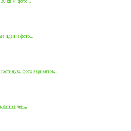
0 кв м, фото...
е идеи и фото...
гостиную, фото вариантов...
 фото идеи...