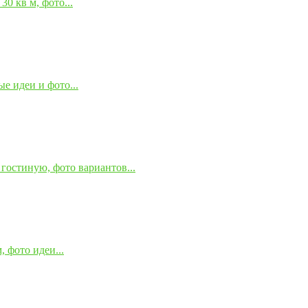
0 кв м, фото...
е идеи и фото...
гостиную, фото вариантов...
 фото идеи...