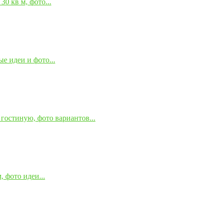
0 кв м, фото...
е идеи и фото...
гостиную, фото вариантов...
 фото идеи...