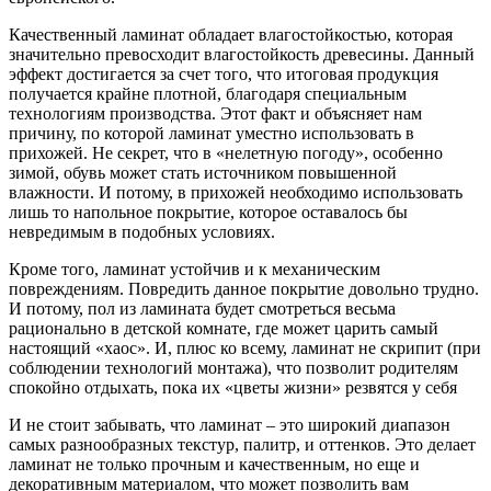
Качественный ламинат обладает влагостойкостью, которая
значительно превосходит влагостойкость древесины. Данный
эффект достигается за счет того, что итоговая продукция
получается крайне плотной, благодаря специальным
технологиям производства. Этот факт и объясняет нам
причину, по которой ламинат уместно использовать в
прихожей. Не секрет, что в «нелетную погоду», особенно
зимой, обувь может стать источником повышенной
влажности. И потому, в прихожей необходимо использовать
лишь то напольное покрытие, которое оставалось бы
невредимым в подобных условиях.
Кроме того, ламинат устойчив и к механическим
повреждениям. Повредить данное покрытие довольно трудно.
И потому, пол из ламината будет смотреться весьма
рационально в детской комнате, где может царить самый
настоящий «хаос». И, плюс ко всему, ламинат не скрипит (при
соблюдении технологий монтажа), что позволит родителям
спокойно отдыхать, пока их «цветы жизни» резвятся у себя
И не стоит забывать, что ламинат – это широкий диапазон
самых разнообразных текстур, палитр, и оттенков. Это делает
ламинат не только прочным и качественным, но еще и
декоративным материалом, что может позволить вам