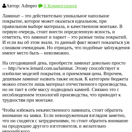
Автор: Admpro
0 Комментариев
Ламинат – это действительно уникальное напольное
покрытие, которое может оказаться идеальном, при
правильном выборе материала, и качественном монтаже. В
первую очередь, стоит внести определенную ясность, и
отметить, что ламинат и паркет – это разные типы покрытий.
И если вы об этом знали, то данный факт может показаться уж
слишком очевидным. Но отрицать, что подобные заблуждения
имеют место быть – невозможно.
На сегодняшний день, приобрести ламинат довольно просто
— http://www.lemard.com.ua/laminat. Этому способствует и
изобилие моделей покрытия, и приемлемая цена. Впрочем,
дешевым ламинат назвать также нельзя. К категории бюджета
можно отнести лишь материал отечественного производства,
но он таит в себе массу подводных камней. Связано это с
несоблюдением технологий производства, что приводит к
трудностям при монтаже.
Чтобы избежать некачественного ламината, стоит обратить
внимание на замки. Если невооруженным взглядом заметно,
что ни сходятся с затруднениями, то стоит обратить внимание
на продукцию другого изготовителя, и желательно
европейского.