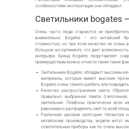
особенностями эксплуатации они обладают.
Светильники bogates –
Очень часто люди стараются не приобретать
внимательно. Bogates – это китайский бр
стоимостью, но при этом качество их очень в
большом ассортименте, что дает возможность
интерьера. Бренд Bogates представляет со
преимуществам можно отнести также такие фак
Светильники Bogates обладают высоким кач
материалы, которые имеют высокие прочно
Bogates очень тяжело разбить или повредит
Качество распространения света. Обратит
правильно выбранная лампа (галогенная,
светильник. Плафоны практически всех и
равномерно распределить свет по всей площ
Различная ценовая категория. Несмотря н
китайскому производству, модели могут и
осветительные приборы как по очень высоко