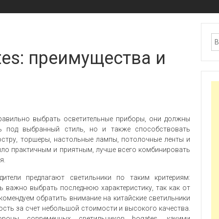
es: преимущества и
правильно выбрать осветительные приборы, они должны
ь под выбранный стиль, но и также способствовать
стру, торшеры, настольные лампы, потолочные ленты и
было практичным и приятным, лучше всего комбинировать
я.
ители предлагают светильники по таким критериям:
нь важно выбрать последнюю характеристику, так как от
екомендуем обратить внимание на китайские светильники
ость за счет небольшой стоимости и высокого качества.
роны современных светильников bogates, какими