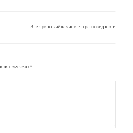
Электрический камин и его разновидности
поля помечены
*