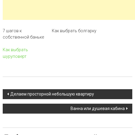
7 шагов к
Как выбрать болгарку
собственной баньке
Как выбрать
шуруповерт
Навигация по записи
Делаем просторной небольшую квартиру
Ванна или душевая кабина