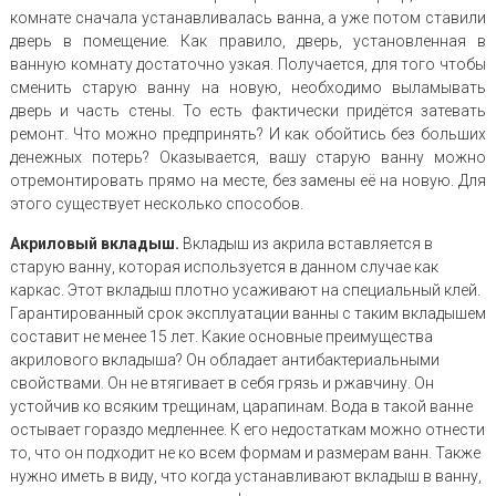
комнате сначала устанавливалась ванна, а уже потом ставили
дверь в помещение. Как правило, дверь, установленная в
ванную комнату достаточно узкая. Получается, для того чтобы
сменить старую ванну на новую, необходимо выламывать
дверь и часть стены. То есть фактически придётся затевать
ремонт. Что можно предпринять? И как обойтись без больших
денежных потерь? Оказывается, вашу старую ванну можно
отремонтировать прямо на месте, без замены её на новую. Для
этого существует несколько способов.
Акриловый вкладыш.
Вкладыш из акрила вставляется в
старую ванну, которая используется в данном случае как
каркас. Этот вкладыш плотно усаживают на специальный клей.
Гарантированный срок эксплуатации ванны с таким вкладышем
составит не менее 15 лет. Какие основные преимущества
акрилового вкладыша? Он обладает антибактериальными
свойствами. Он не втягивает в себя грязь и ржавчину. Он
устойчив ко всяким трещинам, царапинам. Вода в такой ванне
остывает гораздо медленнее. К его недостаткам можно отнести
то, что он подходит не ко всем формам и размерам ванн. Также
нужно иметь в виду, что когда устанавливают вкладыш в ванну,