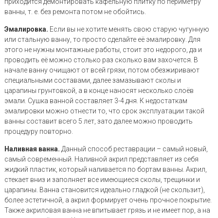
приходится демонтировать кафельную плитку по периметру
ванны, т. е. без ремонта потом не обойтись.
Эмалировка.
Если вы не хотите менять свою старую чугунную
или стальную ванну, то просто сделайте её эмалировку. Для
этого не нужны монтажные работы, стоит это недорого, да и
проводить её можно столько раз сколько вам захочется. В
начале ванну очищают от всей грязи, потом обезжиривают
специальными составами, далее замазывают сколы и
царапины грунтовкой, а в конце наносят несколько слоёв
эмали. Сушка ванной составляет 3-4 дня. К недостаткам
эмалировки можно отнести то, что срок эксплуатации такой
ванны составит всего 5 лет, зато далее можно проводить
процедуру повторно.
Наливная ванна.
Данный способ реставрации – самый новый,
самый современный. Наливной акрил представляет из себя
жидкий пластик, который наливается по бортам ванны. Акрил,
стекает вниз и заполняет все имеющиеся сколы, трещинки и
царапины. Ванна становится идеально гладкой (не скользит),
более эстетичной, а акрил формирует очень прочное покрытие.
Также акриловая ванна не впитывает грязь и не имеет пор, а на