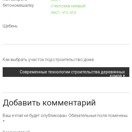
бетономешалку
стекломагниевый
лист, что это
Щебень
Навигация по записи
Как выбрать участок под строительство дома
Современные технологии строительства деревянных
домов
Добавить комментарий
Ваш e-mail не будет опубликован.
Обязательные поля помечены
*