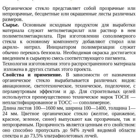
Органическое стекло представляет собой прозрачные или
непрозрачные, бесцветные или окрашенные листы различных
размеров.
Сырье.
Основным исходным продуктом для выработки
материала служит метилметакрилат или раствор в нем
полиметилметакрилата. При изготовлении сополимерного
стекла к основному компоненту добавляют стирол или
акрило- нитрил. Инициатором полимеризации служит
обычно перекись бензоила. Необходимая окраска достигается
введением в сырьевую смесь соответствующего пигмента.
Технология изготовления этого распространенного материала
изложена в других статьях этого проекта.
Свойства и применение.
В зависимости от назначения
органическое стекло вырабатывается различных видов:
авиационное, светотехническое, техническое, поделочное, с
перламутровым эффектом и др. Для строительных целей
используется преимущественно техническое марок ТОСН —
непластифицированное и ТОСС — сополимерное.
Длина листов 100—1600 мм, ширина 100—1400, толщина 1—
24 мм. Цветное органическое стекло (желтое, оранжевое,
красное, зеленое, синее) выпускают как прозрачным, так и
непрозрачным. Прозрачность является ценным его свойством:
оно способно пропускать до 94% лучей видимой области
спектра и до 73,5% ультрафиолетовых лучей.