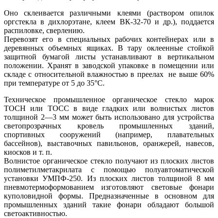
Оно склеивается различными клеями (раствором опилок
оргстекла в дихлорэтане, клеем ВК-32-70 и др.), поддается
распиловке, сверлению.
Перевозят его в специальных рабочих контейнерах или в
деревянных объемных ящиках. В тару оклеенные стойкой
защитной бумагой листы устанавливают в вертикальном
положении. Хранят в заводской упаковке в помещении или
складе с относительной влажностью в преелах не выше 60%
при температуре от 5 до 35°С.
Техническое промышленное органическое стекло марок
ТОСН или ТОСС в виде гладких или волнистых листов
толщиной 2—3 мм может быть использовано для устройства
светопрозрачных кровель промышленных зданий,
спортивных сооружений (например, плавательных
бассейнов), выставочных павильонов, оранжерей, навесов,
киосков и т. п.
Волнистое органическое стекло получают из плоских листов
полиметилметакрилата с помощью полуавтоматической
установки УМПФ-250. Из плоских листов толщиной 8 мм
пневмотермоформованием изготовляют световые фонари
куполовидной формы. Предназначенные в основном для
промышленных зданий такие фонари обладают большой
светоактивностью.