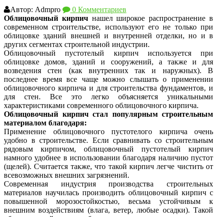
Автор: Admpro
0 Комментариев
Облицовочный кирпич
нашел широкое распространение в
современном строительстве, используют его не только при
облицовке зданий внешней и внутренней отделки, но и в
других сегментах строительной индустрии.
Облицовочный пустотелый кирпич используется при
облицовке домов, зданий и сооружений, а также и для
возведения стен (как внутренних так и наружных). В
последнее время все чаще можно слышать о применении
облицовочного кирпича и для строительства фундаментов, и
для стен. Все это легко объясняется уникальными
характеристиками современного облицовочного кирпича.
Облицовочный кирпич стал популярным строительным
материалом благодаря:
Применение облицовочного пустотелого кирпича очень
удобно в строительстве. Если сравнивать со строительным
рядовым кирпичом, облицовочный пустотелый кирпич
намного удобнее в использовании благодаря наличию пустот
(щелей). Считается также, что такой кирпич легче чистить от
всевозможных внешних загрязнений.
Современная индустрия производства строительных
материалов научилась производить облицовочный кирпич с
повышенной морозостойкостью, весьма устойчивым к
внешним воздействиям (влага, ветер, любые осадки). Такой