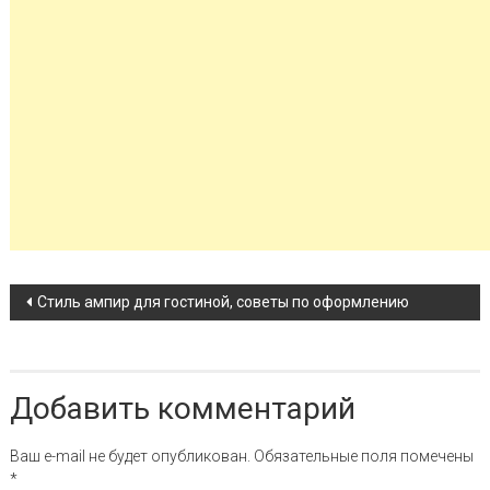
Навигация по записи
Стиль ампир для гостиной, советы по оформлению
Добавить комментарий
Ваш e-mail не будет опубликован.
Обязательные поля помечены
*