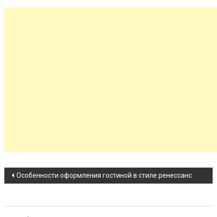
Навигация по записи
Особенности оформления гостиной в стиле ренессанс