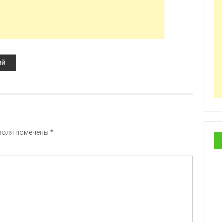
ий
поля помечены
*