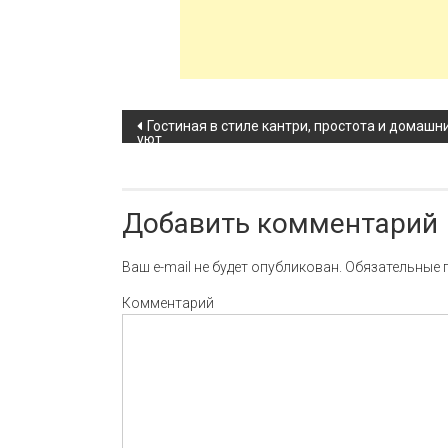
Навигация по записи
Гостиная в стиле кантри, простота и домашн
уют
Добавить комментарий
Ваш e-mail не будет опубликован.
Обязательные 
Комментарий