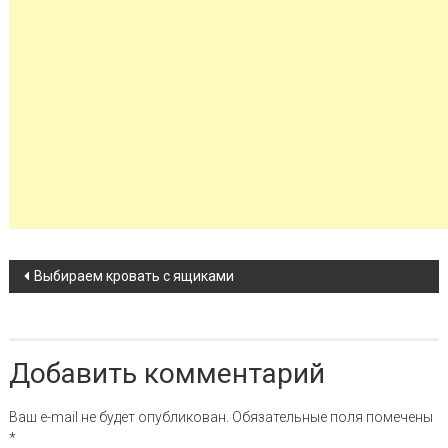
Навигация по записи
Выбираем кровать с ящиками
Добавить комментарий
Ваш e-mail не будет опубликован.
Обязательные поля помечены
*