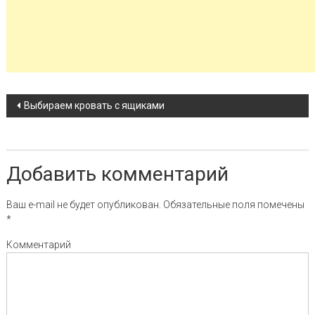
Навигация по записи
Выбираем кровать с ящиками
Добавить комментарий
Ваш e-mail не будет опубликован.
Обязательные поля помечены
*
Комментарий