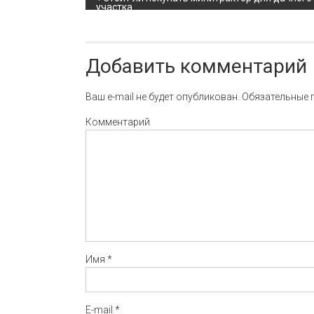
Навигация по записи
участка
Добавить комментарий
Ваш e-mail не будет опубликован.
Обязательные 
Комментарий
Имя
*
E-mail
*