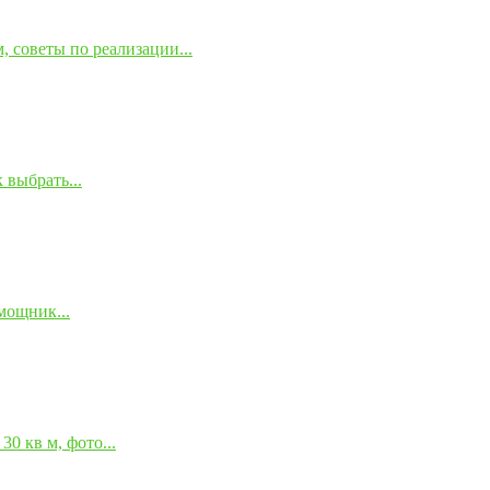
 советы по реализации...
 выбрать...
мощник...
0 кв м, фото...