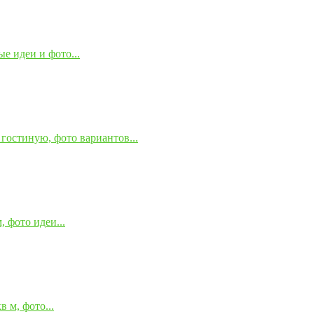
е идеи и фото...
гостиную, фото вариантов...
 фото идеи...
 м, фото...