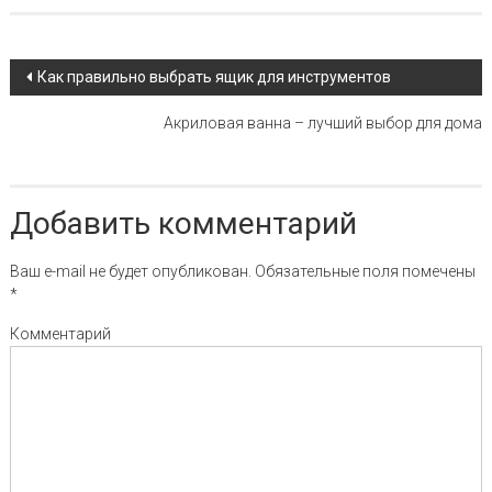
Навигация по записи
Как правильно выбрать ящик для инструментов
Акриловая ванна – лучший выбор для дома
Добавить комментарий
Ваш e-mail не будет опубликован.
Обязательные поля помечены
*
Комментарий