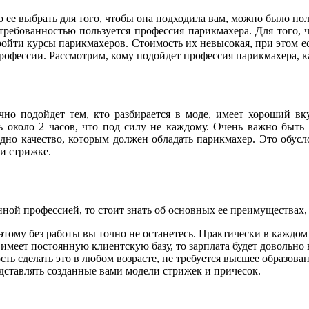
 ее выбрать для того, чтобы она подходила вам, можно было пол
стребованностью пользуется профессия парикмахера. Для того, 
ройти курсы парикмахеров. Стоимость их невысокая, при этом ес
рофессии. Рассмотрим, кому подойдет профессия парикмахера, к
чно подойдет тем, кто разбирается в моде, имеет хороший вк
ь около 2 часов, что под силу не каждому. Очень важно быть
дно качество, которым должен обладать парикмахер. Это обусло
и стрижке.
анной профессией, то стоит знать об основных ее преимуществах
этому без работы вы точно не останетесь. Практически в каждом
имеет постоянную клиентскую базу, то зарплата будет довольно 
ть сделать это в любом возрасте, не требуется высшее образован
едставлять созданные вами модели стрижек и причесок.