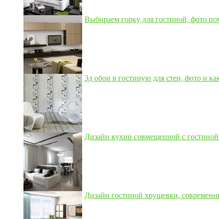
Выбираем горку для гостиной, фото по
3д обои в гостиную для стен, фото и как
Дизайн кухни совмещенной с гостиной 3
Дизайн гостиной хрущевки, современны