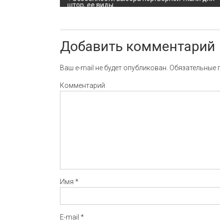
Навигация по записи
штор, ее виды
Добавить комментарий
Ваш e-mail не будет опубликован.
Обязательные 
Комментарий
Имя
*
E-mail
*